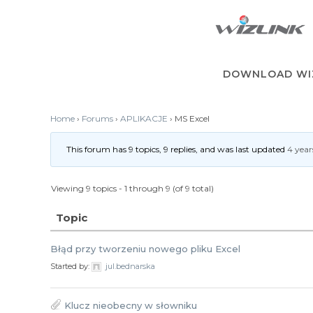
Skip
to
content
DOWNLOAD WI
Home
›
Forums
›
APLIKACJE
›
MS Excel
This forum has 9 topics, 9 replies, and was last updated
4 year
Viewing 9 topics - 1 through 9 (of 9 total)
Topic
Błąd przy tworzeniu nowego pliku Excel
Started by:
jul.bednarska
Klucz nieobecny w słowniku