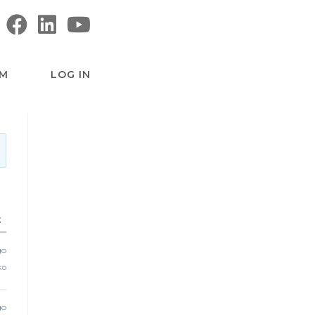
M
LOG IN
t
go
ko
go