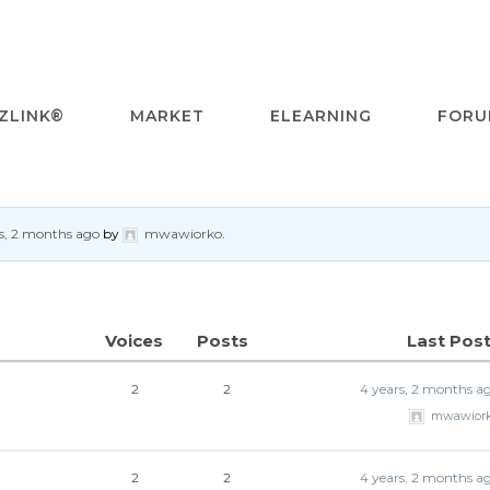
ZLINK®
MARKET
ELEARNING
FORU
s, 2 months ago
by
mwawiorko
.
Voices
Posts
Last Pos
2
2
4 years, 2 months a
mwawior
2
2
4 years, 2 months a