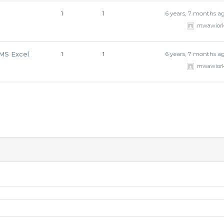
1
1
6 years, 7 months a
mwawior
 MS Excel
1
1
6 years, 7 months a
mwawior