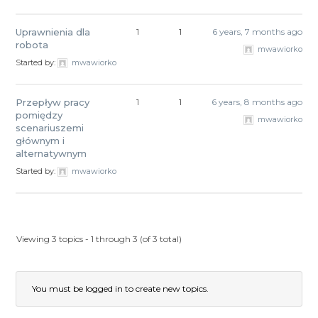
Uprawnienia dla
1
1
6 years, 7 months ago
robota
mwawiorko
Started by:
mwawiorko
Przepływ pracy
1
1
6 years, 8 months ago
pomiędzy
mwawiorko
scenariuszemi
głównym i
alternatywnym
Started by:
mwawiorko
Viewing 3 topics - 1 through 3 (of 3 total)
You must be logged in to create new topics.