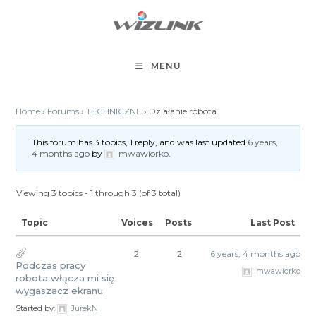
Skip
to
content
MENU
Home
›
Forums
›
TECHNICZNE
›
Działanie robota
This forum has 3 topics, 1 reply, and was last updated
6 years,
4 months ago
by
mwawiorko
.
Viewing 3 topics - 1 through 3 (of 3 total)
Topic
Voices
Posts
Last Post
2
2
6 years, 4 months ago
Podczas pracy
mwawiorko
robota włącza mi się
wygaszacz ekranu
Started by:
JurekN