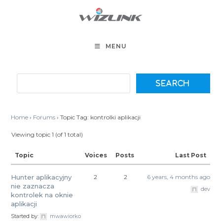
Skip
to
content
MENU
Home
›
Forums
›
Topic Tag: kontrolki aplikacji
Viewing topic 1 (of 1 total)
Topic
Voices
Posts
Last Post
Hunter aplikacyjny
2
2
6 years, 4 months ago
nie zaznacza
dev
kontrolek na oknie
aplikacji
Started by:
mwawiorko