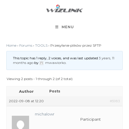
Skip
to
content
MENU
Home
›
Forums
›
TOOLS
›
Przesyłanie plików przez SFTP
This topic has 1 reply, 2 voices, and was last updated
3 years, 11
months ago
by
mwawiorko
.
Viewing 2 posts - 1 through 2 (of 2 total)
Author
Posts
2022-09-08 at 12:20
#5983
michalowr
Participant