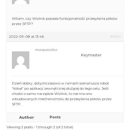
Witam, czy Wizlink posiada funkcjonalność przesyłania plików
przez SFTP?
2022-09-08 at 13:46
#5984
mwawiorko
Keymaster
Dzień dobry, dotychczasowo w ramach scenariusza robot
“klikał” po aplikacji zewnętrznej służącej do tego celu. Jeśli
chodzi o samo narzędzie Wizlink, to nie ma ono
wbudowanych mechanizmów do przesyłania plików przez
SFTP.
Author
Posts
Viewing 2 posts - 1 through 2 (of 2 total)