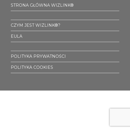
STRONA GŁÓWNA WIZLINK®
CZYM JEST WIZLINK®?
EULA
POLITYKA PRYWATNOŚCI
POLITYKA COOKIES
Właścicielem marki Wizlink® jest First Byte sp. z o.o. z siedzibą w
Krakowie (31-153) przy ul. Szlak 77 lok. 222