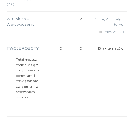
(3, 0)
Wizlink 2.x –
1
2
3 lata, 2 miesiące
Wprowadzenie
temu
mwawiorko
TWOJE ROBOTY
0
0
Brak tematów
Tutaj możesz
podzielić się z
innymi swoimi
pomysłami i
rozwiązaniami
związanymi z
tworzeniem
robotów.