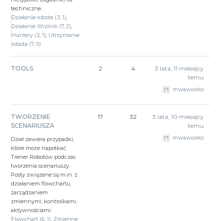
techniczne.
Działanie robota (3, 1)
Działanie Wizlink (7, 2)
Huntery (3, 1)
Utrzymanie
robota (7, 0)
TOOLS
2
4
3 lata, 11 miesięcy
temu
mwawiorko
TWORZENIE
17
32
3 lata, 10 miesięcy
SCENARIUSZA
temu
mwawiorko
Dział zawiera przypadki,
które może napotkać
Trener Robotów podczas
tworzenia scenariuszy.
Posty związane są m.in. z
działaniem flowchartu,
zarządzaniem
zmiennymi, kontrolkami,
aktywnościami.
Flowchart (6, 1)
Zmienne