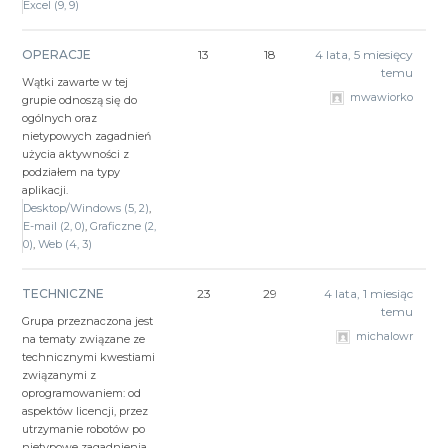
Excel (9, 9)
OPERACJE
13
18
4 lata, 5 miesięcy
temu
Wątki zawarte w tej
mwawiorko
grupie odnoszą się do
ogólnych oraz
nietypowych zagadnień
użycia aktywności z
podziałem na typy
aplikacji.
Desktop/Windows (5, 2)
E-mail (2, 0)
Graficzne (2,
0)
Web (4, 3)
TECHNICZNE
23
29
4 lata, 1 miesiąc
temu
Grupa przeznaczona jest
michalowr
na tematy związane ze
technicznymi kwestiami
związanymi z
oprogramowaniem: od
aspektów licencji, przez
utrzymanie robotów po
nietypowe zagadnienia