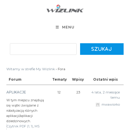
Koniec
treści
MENU
Witamy w strefie My Wizlink
›
Fora
Forum
Tematy
Wpisy
Ostatni wpis
APLIKACJE
12
23
4 lata, 2 miesiące
temu
W tym miejscu znajdują
mwawiorko
się wątki związane z
robotyzacją różnych
aplikacji/aplikacji
dziedzinowych.
Czytnik PDF (1, 1)
MS