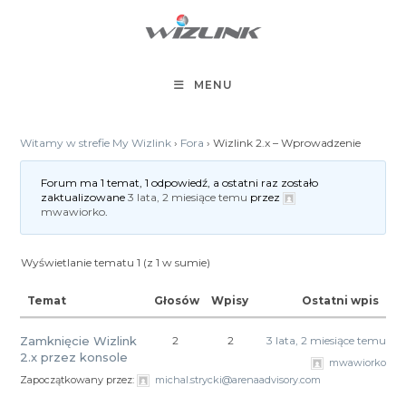
Koniec
treści
MENU
Witamy w strefie My Wizlink
›
Fora
›
Wizlink 2.x – Wprowadzenie
Forum ma 1 temat, 1 odpowiedź, a ostatni raz zostało
zaktualizowane
3 lata, 2 miesiące temu
przez
mwawiorko
.
Wyświetlanie tematu 1 (z 1 w sumie)
Temat
Głosów
Wpisy
Ostatni wpis
Zamknięcie Wizlink
2
2
3 lata, 2 miesiące temu
2.x przez konsole
mwawiorko
Zapoczątkowany przez:
michal.strycki@arenaadvisory.com