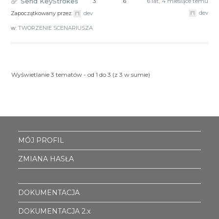
Send KeyStrokes
3
6
6 lat, 4 miesiące temu
dev
Zapoczątkowany przez:
dev
w:
TWORZENIE SCENARIUSZA
Wyświetlanie 3 tematów - od 1 do 3 (z 3 w sumie)
MÓJ PROFIL
ZMIANA HASŁA
DOKUMENTACJA
DOKUMENTACJA 2.x