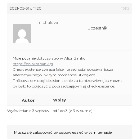
2021-05-31 o 11:20
#5112
michalowr
Uczestnik
Moje pytanie dotyczy strony Alior Banku
https://bn.aliorbank.pl
Check existence zwraca false i przechodzi do scenariusza
alternatywnego i w tym momencie utknąłem.
Próbowałem opcji decision ale nie za bardzo wiem jak można
by było to połączyć z poprzedzającym ją check existence.
Autor
Wpisy
Wyświetlanie 3 wpisów - od 1 do 3 (z 3 w sumie)
Musisz się zalogować by odpowiedzieć w tym temacie.