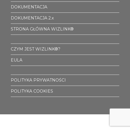
DOKUMENTACJA
DOKUMENTACJA 2.x
STRONA GŁÓWNA WIZLINK®
CZYM JEST WIZLINK®?
EULA
POLITYKA PRYWATNOŚCI
POLITYKA COOKIES
Właścicielem marki Wizlink® jest First Byte sp. z o.o. z siedzibą w
Krakowie (31-153) przy ul. Szlak 77 lok. 222